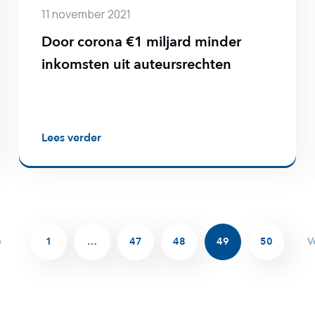
11 november 2021
Door corona €1 miljard minder
inkomsten uit auteursrechten
Lees verder
e
1
…
47
48
49
50
V