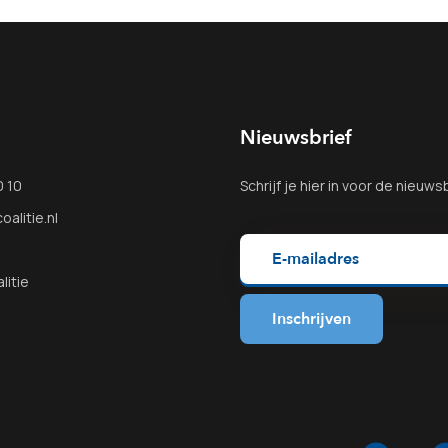
Nieuwsbrief
0 10
Schrijf je
hier
in voor de nieuwsb
alitie.nl
litie