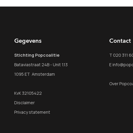
Gegevens
Contact
Stichting Popcoalitie
T 020 311 6
Bataviastraat 24B - Unit 1.13
E info@popco
1095 ET Amsterdam
Over Popcoa
KvK 32105422
Disclaimer
Privacy statement