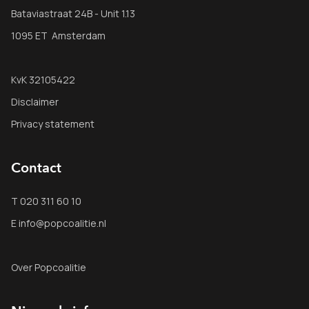
Bataviastraat 24B - Unit 1.13
1095 ET Amsterdam
KvK 32105422
Disclaimer
Privacy statement
Contact
T 020 311 60 10
E info@popcoalitie.nl
Over Popcoalitie