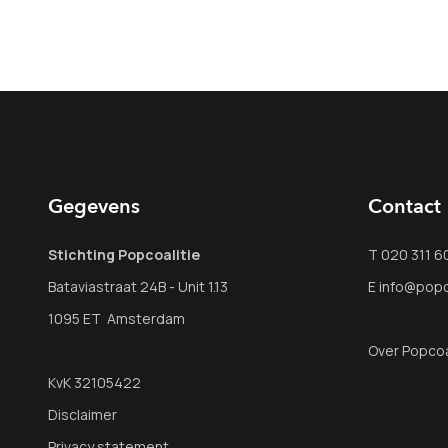
Gegevens
Contact
Stichting Popcoalitie
T 020 311 6
Bataviastraat 24B - Unit 1.13
E info@popco
1095 ET Amsterdam
Over Popcoa
KvK 32105422
Disclaimer
Privacy statement