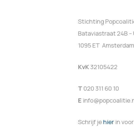
Stichting Popcoaliti
Bataviastraat 24B – U
1095 ET Amsterda
KvK
32105422
T
020 311 60 10
E
info@popcoalitie.
Schrijf je
hier
in voor