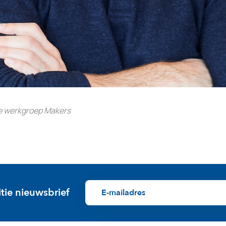
e werkgroep Makers
itie nieuwsbrief