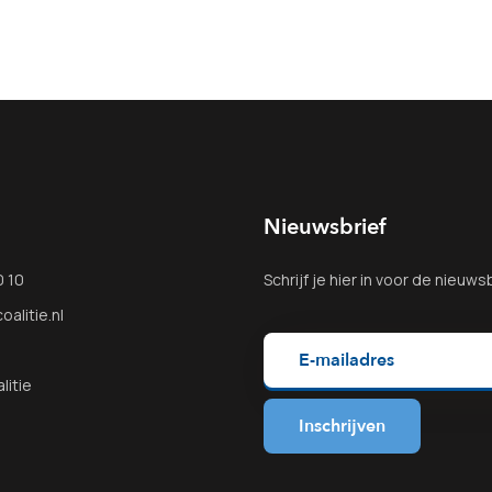
Nieuwsbrief
0 10
Schrijf je
hier
in voor de nieuwsb
alitie.nl
litie