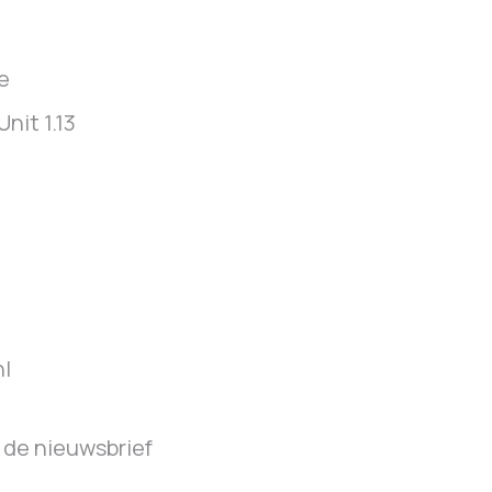
e
nit 1.13
m
nl
 de nieuwsbrief