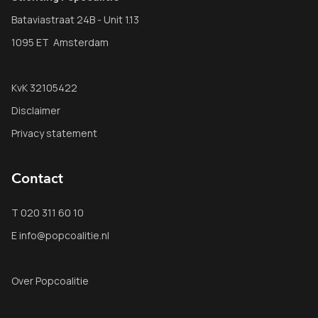
Bataviastraat 24B - Unit 1.13
1095 ET Amsterdam
KvK 32105422
Disclaimer
Privacy statement
Contact
T 020 311 60 10
E info@popcoalitie.nl
Over Popcoalitie