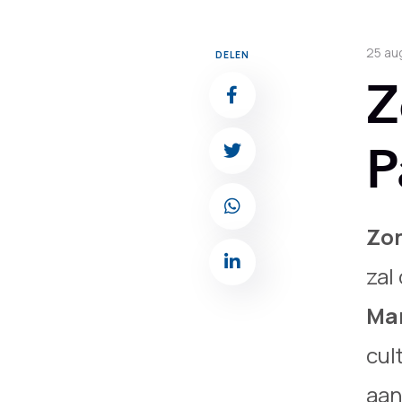
25 au
DELEN
Z
P
Zon
zal
Ma
cul
aan