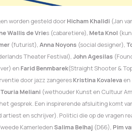
gen worden gesteld door
Hicham Khalidi
(Jan va
e Wallis de Vrie
s (cabaretiere),
Meta Knol
(kun
mer
(futurist),
Anna Noyons
(social designer),
T
erlands Theater Festival),
John Agesilas
(Found
ver) en
Farid Benmbarek
(Straight Shooter & To
rventie door jazz zangeres
Kristina Kovaleva
en 
k
Touria Meliani
(wethouder Kunst en Cultuur A
het gesprek. Een inspirerende afsluiting komt v
 artiest en schrijver). Politici die op de vragen 
Tweede Kamerleden
Salima Belhaj
(D66),
Pim va