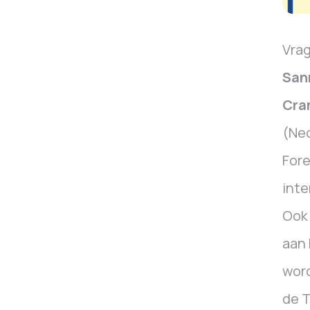
Vra
Sann
Cra
(Ned
Fore
inte
Oo
aan 
word
de 