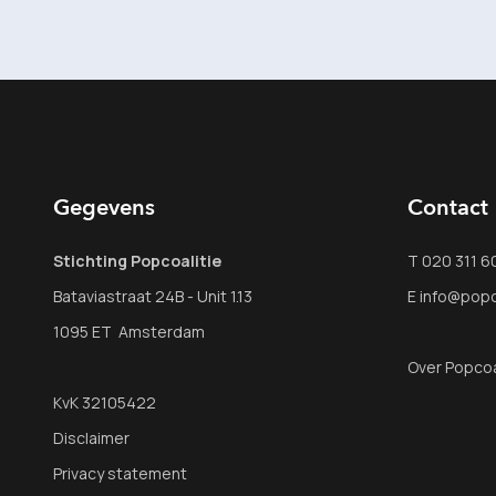
Gegevens
Contact
Stichting Popcoalitie
T 020 311 6
Bataviastraat 24B - Unit 1.13
E info@popco
1095 ET Amsterdam
Over Popcoa
KvK 32105422
Disclaimer
Privacy statement