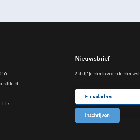
Nieuwsbrief
0 10
Schrijf je
hier
in voor de nieuwsb
alitie.nl
litie