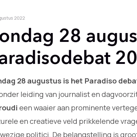
gustus 2022
ondag 28 augus
aradisodebat 2
dag 28 augustus is het Paradiso deba
 onder leiding van journalist en dagvoorzi
roudi
een waaier aan prominente vertege
turele en creatieve veld prikkelende vrag
wezige politici. De belangstelling is groo