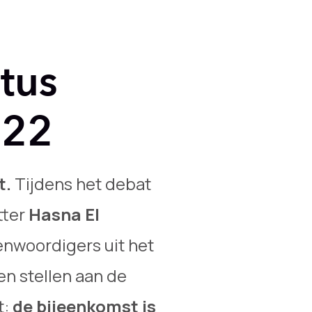
tus
022
t.
Tijdens het debat
tter
Hasna El
nwoordigers uit het
en stellen aan de
t:
de bijeenkomst is