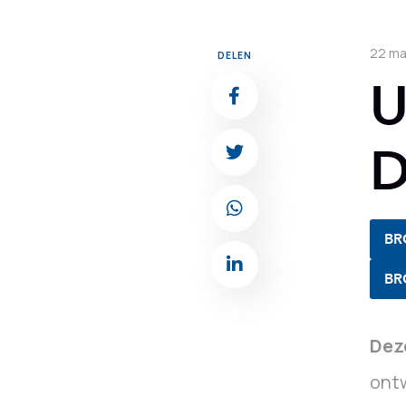
22 ma
DELEN
U
D
BR
BR
Dez
ontw