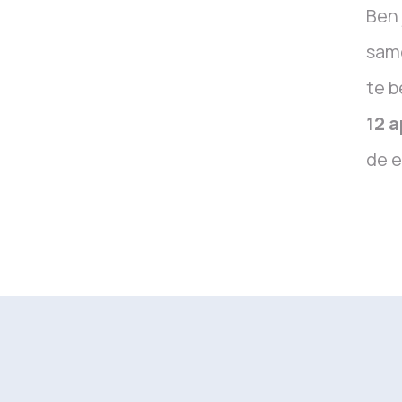
Ben 
sam
te b
12 a
de e