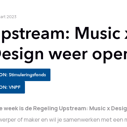
art 2023
pstream: Music 
esign weer ope
ON: Stimuleringsfonds
ON: VNPF
e week is de Regeling Upstream: Music x Desi
erper of maker en wil je samenwerken met een m