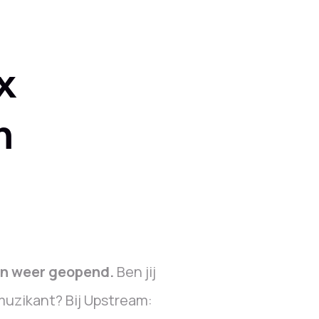
x
n
gn weer geopend.
Ben jij
uzikant? Bij Upstream: