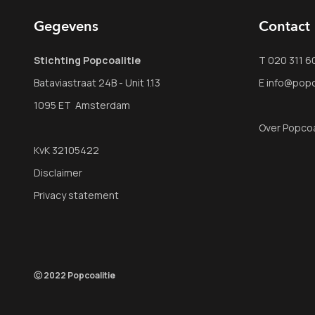
Gegevens
Contact
Stichting Popcoalitie
T 020 311 6
Bataviastraat 24B - Unit 1.13
E info@popco
1095 ET Amsterdam
Over Popcoa
KvK 32105422
Disclaimer
Privacy statement
Ⓒ 2022 Popcoalitie