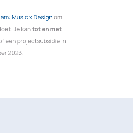
n
eam: Music x Design
om
doet. Je kan
tot en met
f een projectsubsidie in
ber 2023.