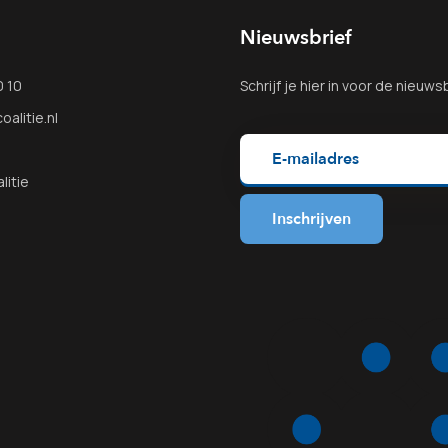
Nieuwsbrief
0 10
Schrijf je
hier
in voor de nieuwsb
alitie.nl
litie