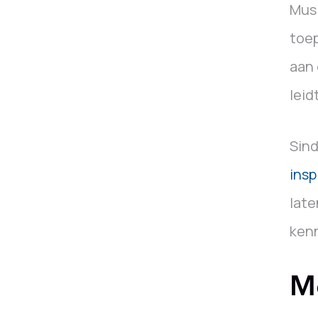
Musi
toep
aan 
leid
Sind
insp
late
kenn
M