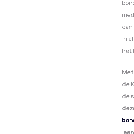
bond
medi
cam
in a
het 
Met
de 
de 
dez
bon
een 