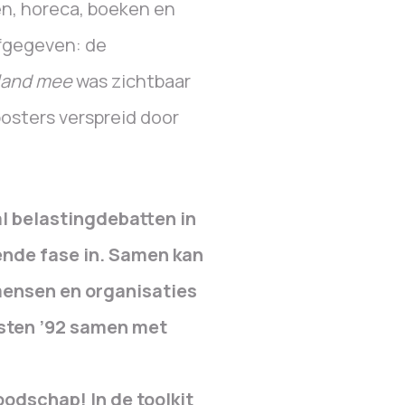
n, horeca, boeken en
afgegeven: de
rland mee
was zichtbaar
 posters verspreid door
l belastingdebatten in
nde fase in. Samen kan
mensen en organisaties
sten ’92 samen met
odschap! In de toolkit