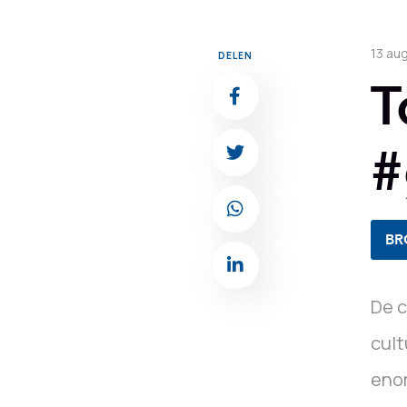
13 au
DELEN
T
#
BR
De c
cult
enor