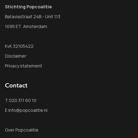
Stichting Popcoalitie
Bataviastraat 24B - Unit 1.13
1095 ET Amsterdam
KvK 32105422
Disclaimer
Privacy statement
Contact
T 020 311 60 10
E info@popcoalitie.nl
Over Popcoalitie