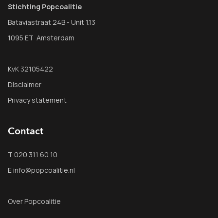
Stichting Popcoalitie
Bataviastraat 24B - Unit 1.13
1095 ET Amsterdam
KvK 32105422
Disclaimer
Privacy statement
Contact
T 020 311 60 10
E info@popcoalitie.nl
Over Popcoalitie