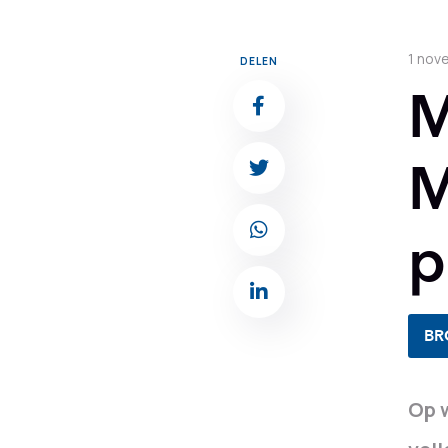
1 nov
DELEN
M
M
p
BR
Op 