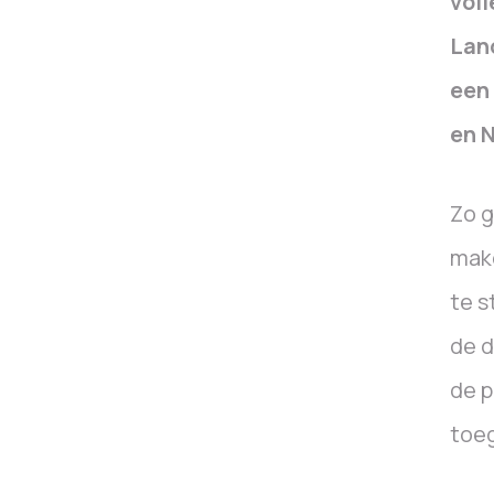
voll
Lan
een
en 
Zo g
mak
te s
de d
de p
toeg