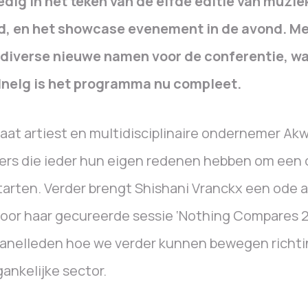
edig in het teken van de elfde editie van muzi
d, en het showcase evenement in de avond. Me
 diverse nieuwe namen voor de conferentie, wa
Nnelg is het programma nu compleet.
aat artiest en multidisciplinaire ondernemer Akw
ers die ieder hun eigen redenen hebben om een
tarten. Verder brengt Shishani Vranckx een ode 
oor haar gecureerde sessie ‘Nothing Compares 2
anelleden hoe we verder kunnen bewegen richti
ankelijke sector.