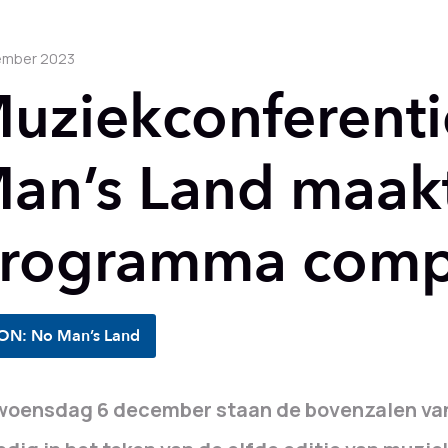
ember 2023
uziekconferent
an’s Land maak
rogramma comp
ON: No Man’s Land
woensdag 6 december staan de bovenzalen va