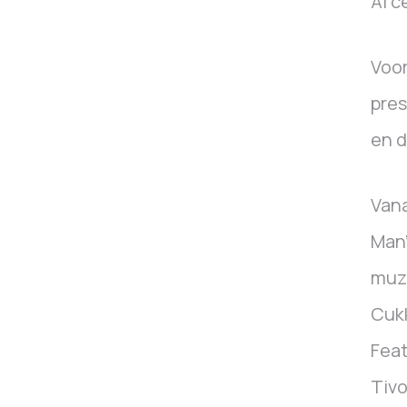
AI c
Voor
pres
en 
Vana
Man
muzi
Cukk
Feat
Tivo