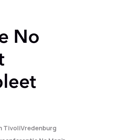
ie No
t
leet
n TivoliVredenburg