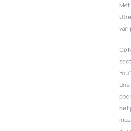
Met 
Utre
van 
Op N
sect
YouT
drie
podc
het 
muzi