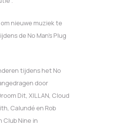
tie’.
e om nieuwe muziek te
ijdens de No Man’s Plug
nderen tijdens het No
angedragen door
Droom Dit, XILLAN, Cloud
ith, Calundé en Rob
 Club Nine in