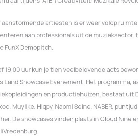
entraal tijdens ‘AI En Creativiteit: Muzikale Revolu
 aanstormende artiesten is er weer volop ruimt
enteren aan professionals uit de muzieksector, t
de FunX Demopitch.
f 19.00 uur kun je tien veelbelovende acts bewo
’s Land Showcase Evenement. Het programma, a
ekopleidingen en productiehuizen, bestaat uit 
oo, Muylike, Hiqpy, Naomi Seine, NABER, puntjud
her. De showcases vinden plaats in Cloud Nine en
liVredenburg.