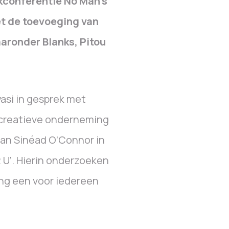
ekconferentie No Man’s
t de toevoeging van
aronder Blanks, Pitou
asi in gesprek met
 creatieve onderneming
aan Sinéad O’Connor in
 U’. Hierin onderzoeken
ng een voor iedereen