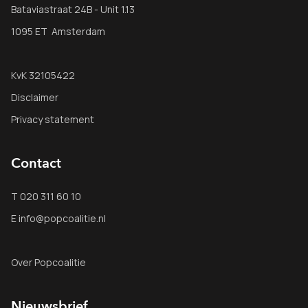
Bataviastraat 24B - Unit 1.13
1095 ET Amsterdam
KvK 32105422
Disclaimer
Privacy statement
Contact
T 020 311 60 10
E info@popcoalitie.nl
Over Popcoalitie
Nieuwsbrief