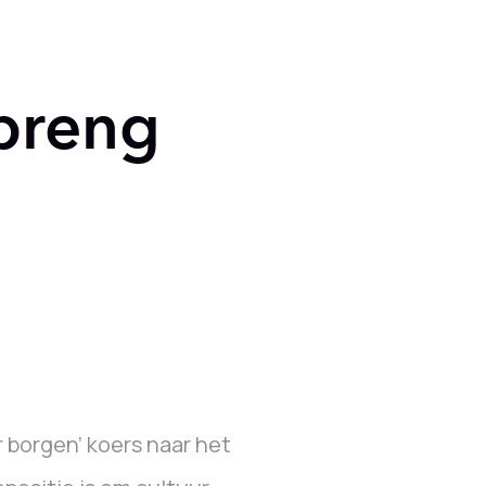
breng
borgen’ koers naar het