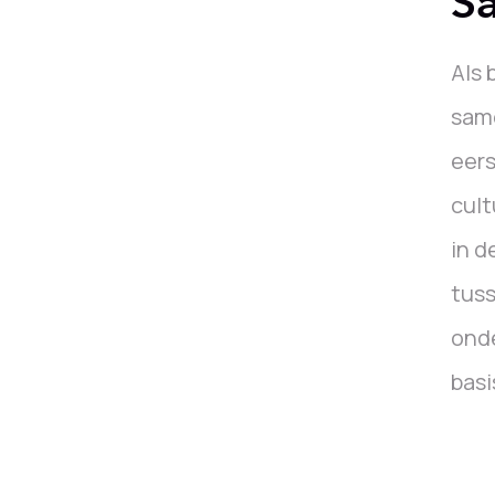
S
Als 
same
eers
cult
in d
tuss
onde
basi