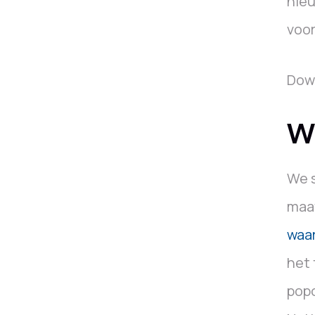
nieu
voor
Dow
Wa
We s
maat
waa
het 
popc