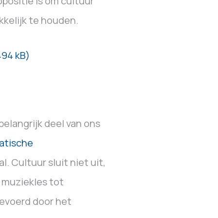
positie is om cultuur
kkelijk te houden.
494 kB)
 belangrijk deel van ons
atische
. Cultuur sluit niet uit,
n muziekles tot
gevoerd door het