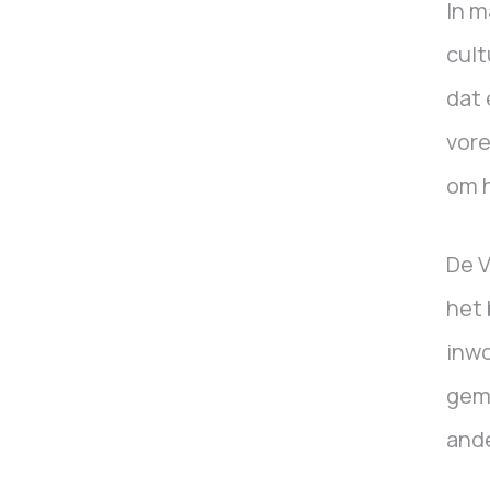
In m
cult
dat 
vore
om h
De V
het 
inwo
geme
ande