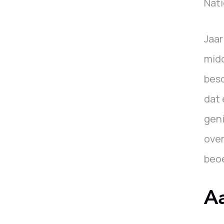
Nati
Jaar
midd
besc
dat 
geni
over
beoe
A