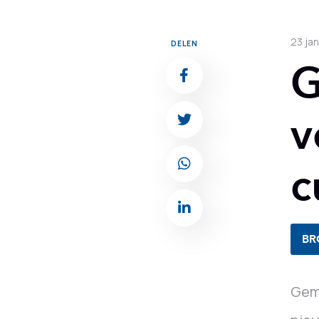
23 ja
DELEN
G
v
c
BR
Geme