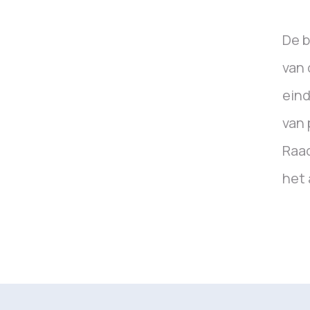
De b
van 
eind
van 
Raad
het 