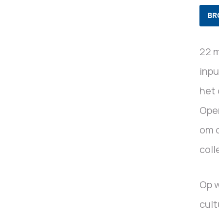
BR
22 m
inpu
het 
Open
om o
coll
Op 
cult