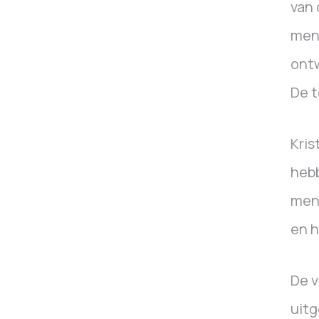
van 
mens
ontw
De t
Kris
heb
mens
en h
De v
uitg