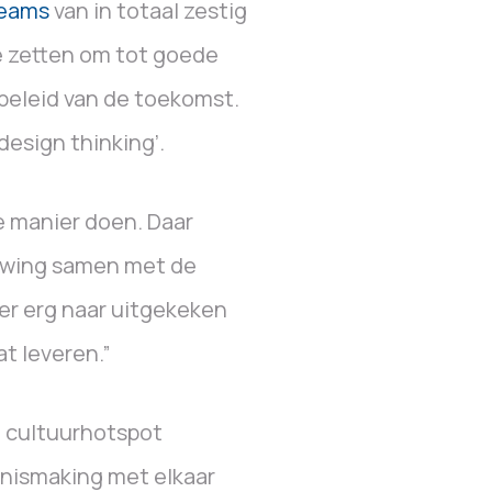
teams
van in totaal zestig
te zetten om tot goede
beleid van de toekomst.
esign thinking’.
ze manier doen. Daar
uwing samen met de
ier erg naar uitgekeken
t leveren.”
t cultuurhotspot
nnismaking met elkaar