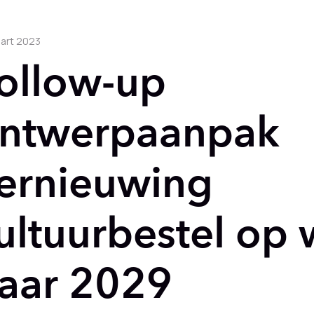
art 2023
ollow-up
ntwerpaanpak
ernieuwing
ultuurbestel op
aar 2029