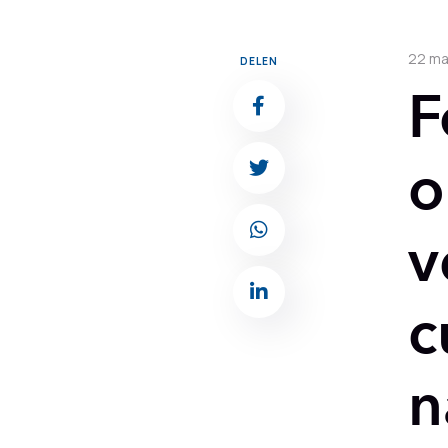
22 ma
DELEN
F
o
v
c
n