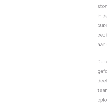
ston
in d
publ
bezi
aan?
De o
gef
dee
team
oplo