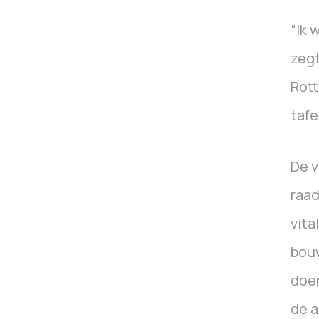
“Ik 
zegt
Rott
tafe
De v
raad
vita
bouw
doen
de a