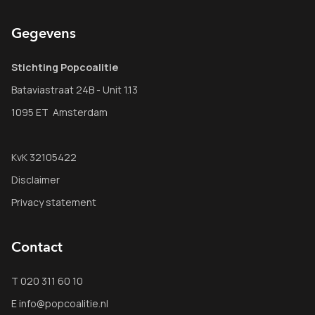
Gegevens
Stichting Popcoalitie
Bataviastraat 24B - Unit 1.13
1095 ET Amsterdam
KvK 32105422
Disclaimer
Privacy statement
Contact
T 020 311 60 10
E info@popcoalitie.nl