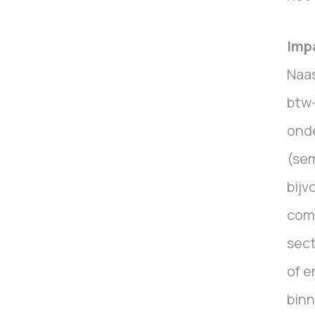
Imp
Naas
btw-
onde
(sem
bijv
comp
sec
of 
binn