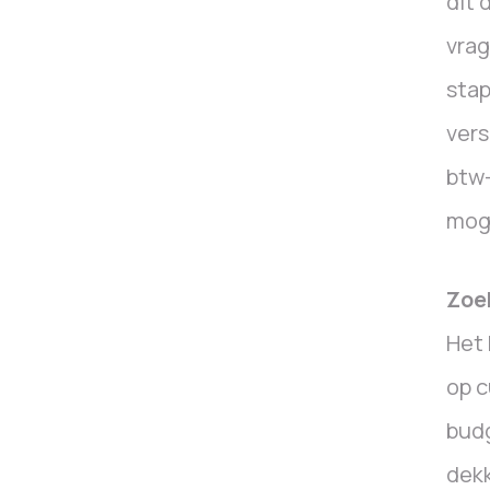
dit 
vrag
stap
vers
btw-
moge
Zoe
Het 
op c
budg
dek