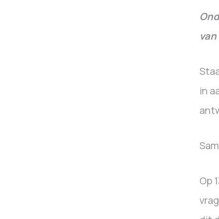
Ond
van 
Staa
in a
ant
Same
Op 1
vrag