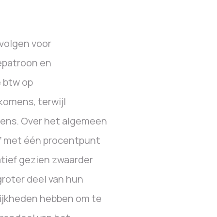
evolgen voor
iepatroon en
e btw op
komens, terwijl
mens. Over het algemeen
ef met één procentpunt
atief gezien zwaarder
groter deel van hun
ijkheden hebben om te