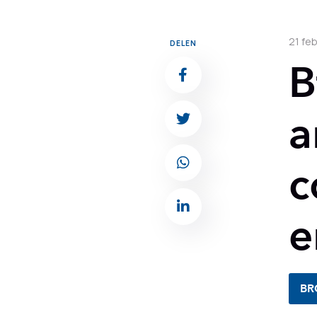
21 fe
DELEN
B
a
c
e
BR