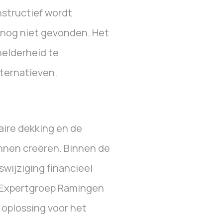
nstructief wordt
snog niet gevonden. Het
helderheid te
lternatieven.
aire dekking en de
nnen creëren. Binnen de
wijziging financieel
 Expertgroep Ramingen
 oplossing voor het