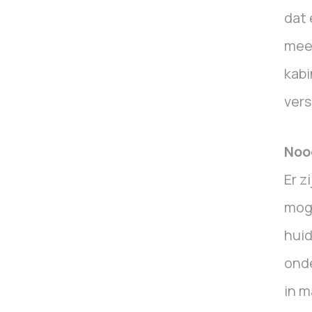
dat 
meeg
kabi
vers
Noo
Er z
moge
huid
onde
in m