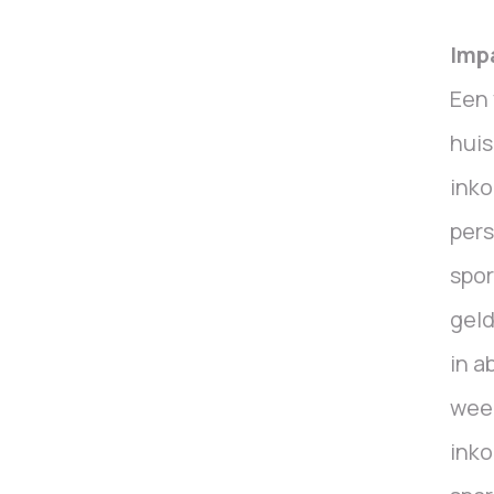
Imp
Een 
huis
inko
pers
spor
geld
in a
weeg
ink