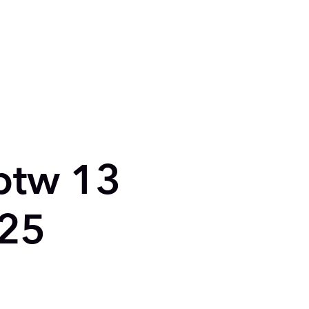
btw 13
025