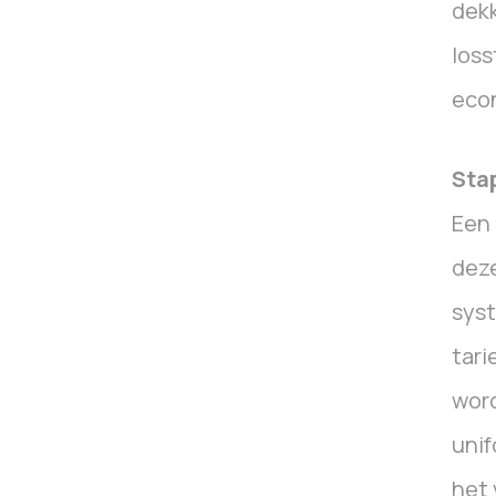
dekk
loss
econ
Stap
Een 
deze
syst
tari
word
unif
het 