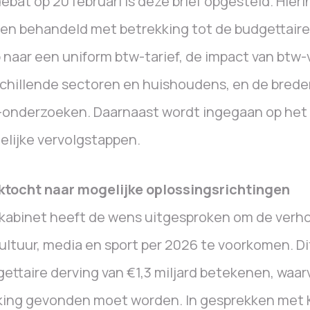
debat op 20 februari is deze brief opgesteld. Hi
en behandeld met betrekking tot de budgettaire
 naar een uniform btw-tarief, de impact van btw
chillende sectoren en huishoudens, en de brede
onderzoeken. Daarnaast wordt ingegaan op het 
lijke vervolgstappen.
ktocht naar mogelijke oplossingsrichtingen
kabinet heeft de wens uitgesproken om de verho
ultuur, media en sport per 2026 te voorkomen. D
ettaire derving van €1,3 miljard betekenen, waar
king gevonden moet worden. In gesprekken met 