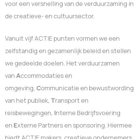
voor een versnelling van de verduurzaming in
de creatieve- en cultuursector.
Vanuit vijf ACTIE punten vormen we een
zelfstandig en gezamenlijk beleid en stellen
we gedeelde doelen. Het verduurzamen
van
A
ccommodaties en
omgeving,
C
ommunicatie en bewustwording
van het publiek,
T
ransport en
reisbewegingen,
I
nterne Bedrijfsvoering
en
E
xterne Partners en sponsoring. Hiermee
biedt ACTIE makers, creatieve ondernemers